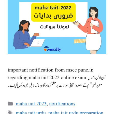
important notification from msce pune.in
regarding maha tait 2022 online exam آن لائن امتحان
معروضی قسم کے متعدد انتخابی سوالات پر مشتمل ہوگا جیسا کہ ذیل میں دکھایا گیا ہے۔
Categories
maha tait 2023
,
notifications
Tags
maha tait urdu
,
maha tait urdu preparation
,