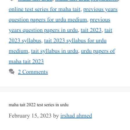
online test series for maha tait
,
previous years
question papers for urdu medium
,
previous
years question papers in urdu
,
tait 2023
,
tait
2023 syllabus
,
tait 2023 syllabus for urdu
medium
,
tait syllabus in urdu
,
urdu papers of
maha tait 2023
2 Comments
maha tait 2022 test series in urdu
February 15, 2023
by
irshad ahmed