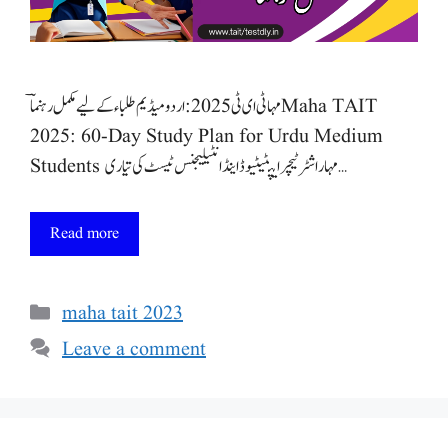
​مہا ٹی ای ٹی 2025: اردو میڈیم طلباء کے لیے مکمل رہنماؔ Maha TAIT
2025: 60-Day Study Plan for Urdu Medium
Students مہاراشٹر ٹیچر ایپٹیٹیوڈ اینڈ انٹیلیجنس ٹیسٹ کی تیاری …
Read more
Categories
maha tait 2023
Leave a comment