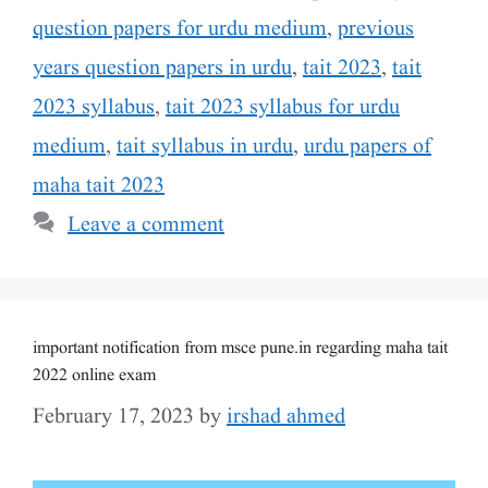
question papers for urdu medium
,
previous
years question papers in urdu
,
tait 2023
,
tait
2023 syllabus
,
tait 2023 syllabus for urdu
medium
,
tait syllabus in urdu
,
urdu papers of
maha tait 2023
Leave a comment
important notification from msce pune.in regarding maha tait
2022 online exam
February 17, 2023
by
irshad ahmed