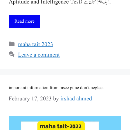
Aptitude and Intelligence Test) ایک اہم امتحان ہے …
Read more
Categories
maha tait 2023
Leave a comment
important information from msce pune don’t neglect
February 17, 2023
by
irshad ahmed