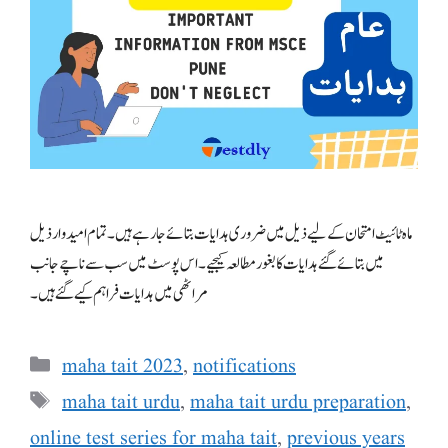
ماہ ٹائیٹ امتحان کے لیے ذیل میں ضروری ہدایات بتائے جا رہے ہیں۔ تمام امیدوار ذیل
میں بتائے گئے ہدایات کا بغور مطالعہ کیجیے۔ اس پوسٹ میں سب سے ناچے جانب
مراٹھی میں ہدایات فراہم کیے گئے ہیں ۔
Categories
maha tait 2023
,
notifications
Tags
maha tait urdu
,
maha tait urdu preparation
,
online test series for maha tait
,
previous years