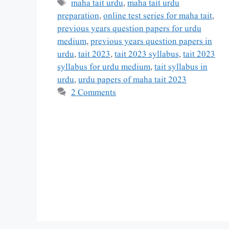
Tags
maha tait urdu
,
maha tait urdu
preparation
,
online test series for maha tait
,
previous years question papers for urdu
medium
,
previous years question papers in
urdu
,
tait 2023
,
tait 2023 syllabus
,
tait 2023
syllabus for urdu medium
,
tait syllabus in
urdu
,
urdu papers of maha tait 2023
2 Comments