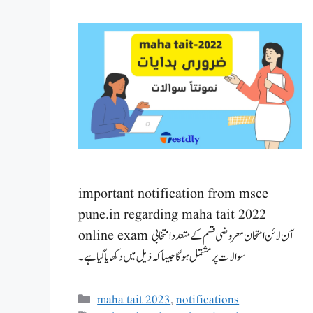
important notification from msce
pune.in regarding maha tait 2022
online exam آن لائن امتحان معروضی قسم کے متعدد انتخابی
سوالات پر مشتمل ہوگا جیسا کہ ذیل میں دکھایا گیا ہے۔
Categories
maha tait 2023
,
notifications