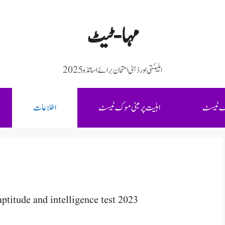
مہا-ٹیٹ
2025اہلیئتی اور ذہنی امتحان برائے اساتذہ
ک ٹیسٹ
اہلیت پر مبنی موک ٹیسٹ
اطلاعات
ptitude and intelligence test 2023