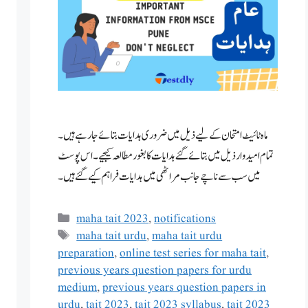
ماہ ٹائیٹ امتحان کے لیے ذیل میں ضروری ہدایات بتائے جا رہے ہیں۔
تمام امیدوار ذیل میں بتائے گئے ہدایات کا بغور مطالعہ کیجیے۔ اس پوسٹ
میں سب سے ناچے جانب مراٹھی میں ہدایات فراہم کیے گئے ہیں ۔
Categories
maha tait 2023
,
notifications
Tags
maha tait urdu
,
maha tait urdu
preparation
,
online test series for maha tait
,
previous years question papers for urdu
medium
,
previous years question papers in
urdu
,
tait 2023
,
tait 2023 syllabus
,
tait 2023