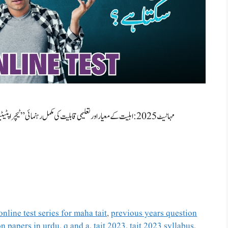
online test series for maha tait
,
previous years question
on papers in urdu
,
q and a
,
tait 2023
,
tait 2023 syllabus
,