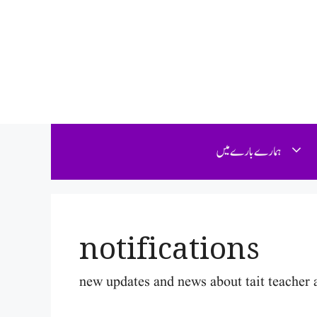
Skip
to
content
ہمارے بارے میں
notifications
new updates and news about tait teacher a