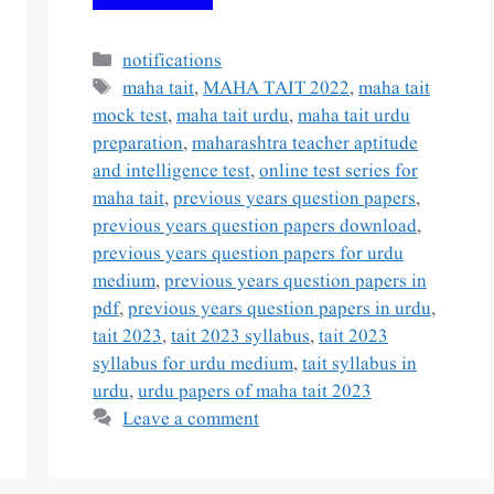
Categories
notifications
Tags
maha tait
,
MAHA TAIT 2022
,
maha tait
mock test
,
maha tait urdu
,
maha tait urdu
preparation
,
maharashtra teacher aptitude
and intelligence test
,
online test series for
maha tait
,
previous years question papers
,
previous years question papers download
,
previous years question papers for urdu
medium
,
previous years question papers in
pdf
,
previous years question papers in urdu
,
tait 2023
,
tait 2023 syllabus
,
tait 2023
syllabus for urdu medium
,
tait syllabus in
urdu
,
urdu papers of maha tait 2023
Leave a comment