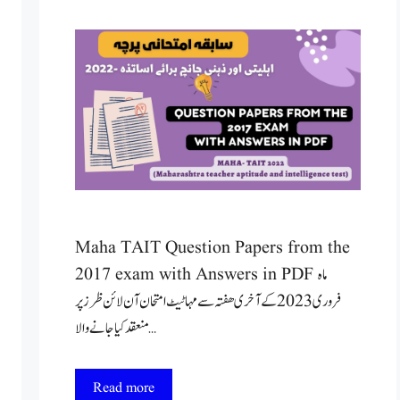
Maha TAIT Question Papers from the
2017 exam with Answers in PDF ماہ
فروری 2023 کے آخری ھفتہ سے مہا ٹیٹ امتحان آن لائن ظرز پر
منعقد کیا جانے والا …
Read more