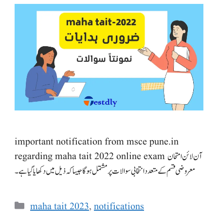
important notification from msce pune.in
regarding maha tait 2022 online exam آن لائن امتحان
معروضی قسم کے متعدد انتخابی سوالات پر مشتمل ہوگا جیسا کہ ذیل میں دکھایا گیا ہے۔
Categories
maha tait 2023
,
notifications