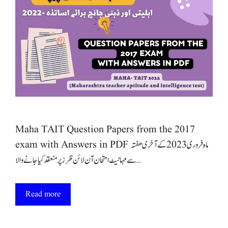
Maha TAIT Question Papers from the 2017
exam with Answers in PDF ماہ فروری 2023 کے آخری ھفتہ
سے مہا ٹیٹ امتحان آن لائن ظرز پر منعقد کیا جانے والا …
Read more