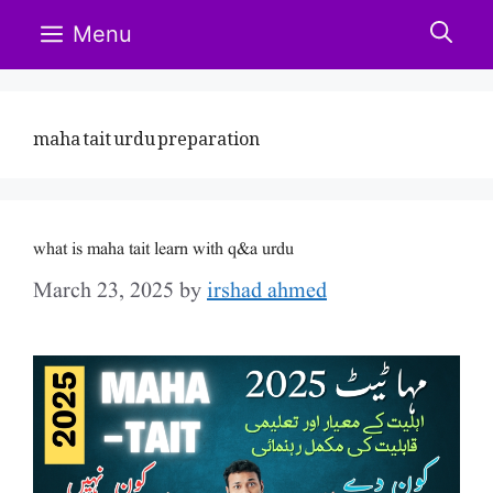
Skip
Menu
to
content
maha tait urdu preparation
what is maha tait learn with q&a urdu
March 23, 2025
by
irshad ahmed