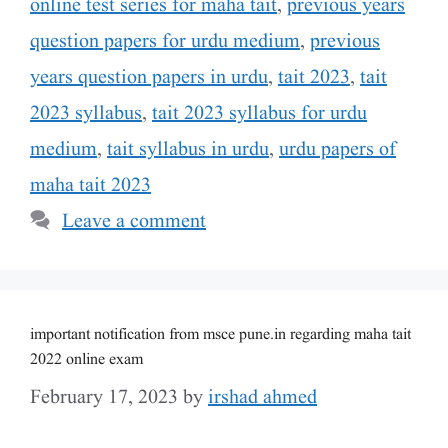
online test series for maha tait
,
previous years
question papers for urdu medium
,
previous
years question papers in urdu
,
tait 2023
,
tait
2023 syllabus
,
tait 2023 syllabus for urdu
medium
,
tait syllabus in urdu
,
urdu papers of
maha tait 2023
Leave a comment
important notification from msce pune.in regarding maha tait
2022 online exam
February 17, 2023
by
irshad ahmed