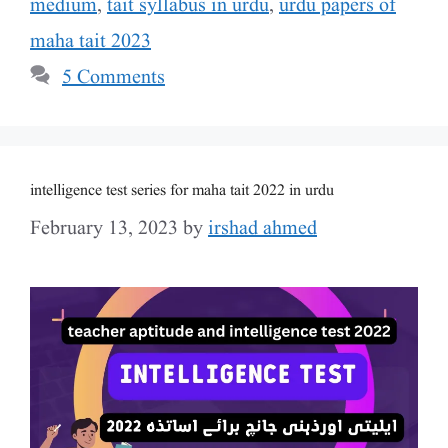
medium
,
tait syllabus in urdu
,
urdu papers of
maha tait 2023
5 Comments
intelligence test series for maha tait 2022 in urdu
February 13, 2023
by
irshad ahmed