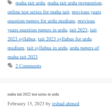
Tags
maha tait urdu
,
maha tait urdu preparation
,
online test series for maha tait
,
previous years
question papers for urdu medium
,
previous
years question papers in urdu
,
tait 2023
,
tait
2023 syllabus
,
tait 2023 syllabus for urdu
medium
,
tait syllabus in urdu
,
urdu papers of
maha tait 2023
2 Comments
maha tait 2022 test series in urdu
February 15, 2023
by
irshad ahmed