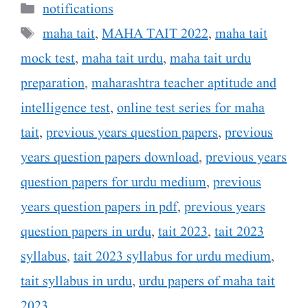
Categories
notifications
Tags
maha tait
,
MAHA TAIT 2022
,
maha tait
mock test
,
maha tait urdu
,
maha tait urdu
preparation
,
maharashtra teacher aptitude and
intelligence test
,
online test series for maha
tait
,
previous years question papers
,
previous
years question papers download
,
previous years
question papers for urdu medium
,
previous
years question papers in pdf
,
previous years
question papers in urdu
,
tait 2023
,
tait 2023
syllabus
,
tait 2023 syllabus for urdu medium
,
tait syllabus in urdu
,
urdu papers of maha tait
2023