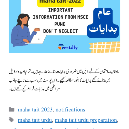
ماہ ٹائیٹ امتحان کے لیے ذیل میں ضروری ہدایات بتائے جا رہے ہیں۔ تمام امیدوار ذیل
میں بتائے گئے ہدایات کا بغور مطالعہ کیجیے۔ اس پوسٹ میں سب سے ناچے جانب
مراٹھی میں ہدایات فراہم کیے گئے ہیں ۔
Categories
maha tait 2023
,
notifications
Tags
maha tait urdu
,
maha tait urdu preparation
,