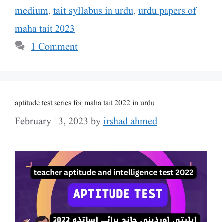
medium
,
tait syllabus in urdu
,
urdu papers of
maha tait 2023
1 Comment
aptitude test series for maha tait 2022 in urdu
February 13, 2023
by
irshad ahmed