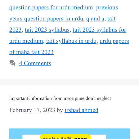
question papers for urdu medium
,
previous
years question papers in urdu
,
q and a
,
tait
2023
,
tait 2023 syllabus
,
tait 2023 syllabus for
urdu medium
,
tait syllabus in urdu
,
urdu papers
of maha tait 2023
4 Comments
important information from msce pune don’t neglect
February 17, 2023
by
irshad ahmed