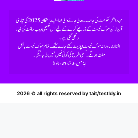
رکھی گئی ہے۔
2026 © all rights reserved by tait/testldy.in