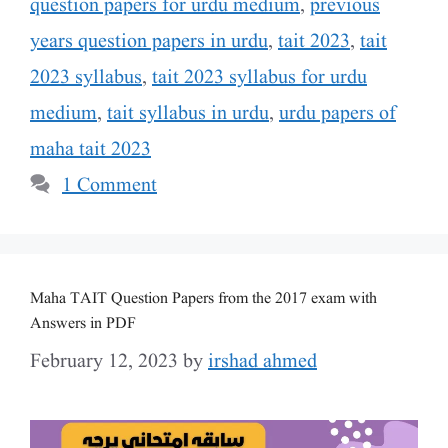
question papers for urdu medium
,
previous
years question papers in urdu
,
tait 2023
,
tait
2023 syllabus
,
tait 2023 syllabus for urdu
medium
,
tait syllabus in urdu
,
urdu papers of
maha tait 2023
1 Comment
Maha TAIT Question Papers from the 2017 exam with
Answers in PDF
February 12, 2023
by
irshad ahmed