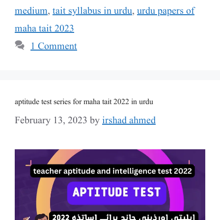
medium
,
tait syllabus in urdu
,
urdu papers of
maha tait 2023
1 Comment
aptitude test series for maha tait 2022 in urdu
February 13, 2023
by
irshad ahmed