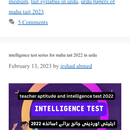
medium
,
tait syllabus in urdu
,
urdu papers of
maha tait 2023
5 Comments
intelligence test series for maha tait 2022 in urdu
February 13, 2023
by
irshad ahmed