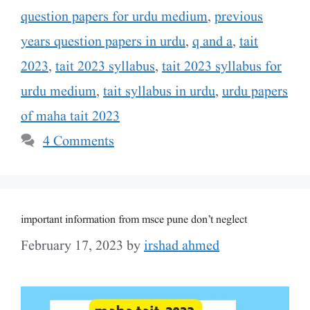
question papers for urdu medium
,
previous
years question papers in urdu
,
q and a
,
tait
2023
,
tait 2023 syllabus
,
tait 2023 syllabus for
urdu medium
,
tait syllabus in urdu
,
urdu papers
of maha tait 2023
4 Comments
important information from msce pune don’t neglect
February 17, 2023
by
irshad ahmed