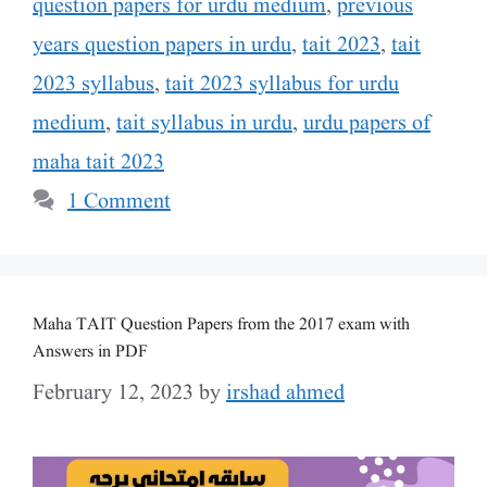
question papers for urdu medium
,
previous
years question papers in urdu
,
tait 2023
,
tait
2023 syllabus
,
tait 2023 syllabus for urdu
medium
,
tait syllabus in urdu
,
urdu papers of
maha tait 2023
1 Comment
Maha TAIT Question Papers from the 2017 exam with
Answers in PDF
February 12, 2023
by
irshad ahmed