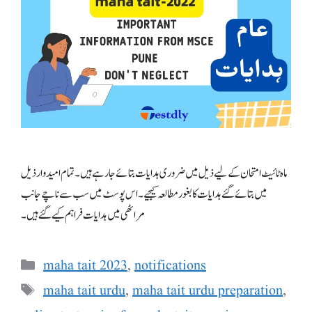
ماہ ٹائیٹ امتحان کے لیے ذیل میں ضروری ہدایات بتائے جا رہے ہیں۔ تمام امیدوار ذیل
میں بتائے گئے ہدایات کا بغور مطالعہ کیجیے۔ اس پوسٹ میں سب سے ناچے جانب
مراٹھی میں ہدایات فراہم کیے گئے ہیں ۔
Categories
maha tait 2023
,
notifications
Tags
maha tait urdu
,
maha tait urdu preparation
,