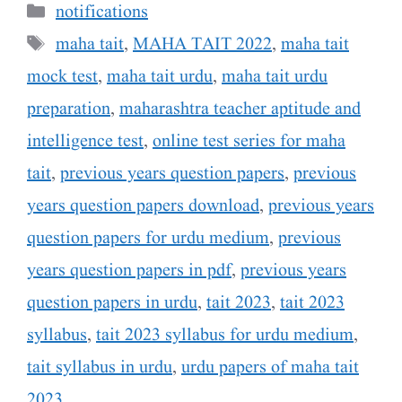
Categories
notifications
Tags
maha tait
,
MAHA TAIT 2022
,
maha tait
mock test
,
maha tait urdu
,
maha tait urdu
preparation
,
maharashtra teacher aptitude and
intelligence test
,
online test series for maha
tait
,
previous years question papers
,
previous
years question papers download
,
previous years
question papers for urdu medium
,
previous
years question papers in pdf
,
previous years
question papers in urdu
,
tait 2023
,
tait 2023
syllabus
,
tait 2023 syllabus for urdu medium
,
tait syllabus in urdu
,
urdu papers of maha tait
2023