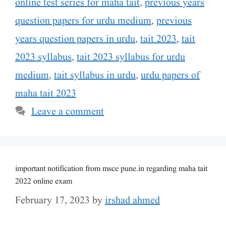
online test series for maha tait
,
previous years
question papers for urdu medium
,
previous
years question papers in urdu
,
tait 2023
,
tait
2023 syllabus
,
tait 2023 syllabus for urdu
medium
,
tait syllabus in urdu
,
urdu papers of
maha tait 2023
Leave a comment
important notification from msce pune.in regarding maha tait
2022 online exam
February 17, 2023
by
irshad ahmed