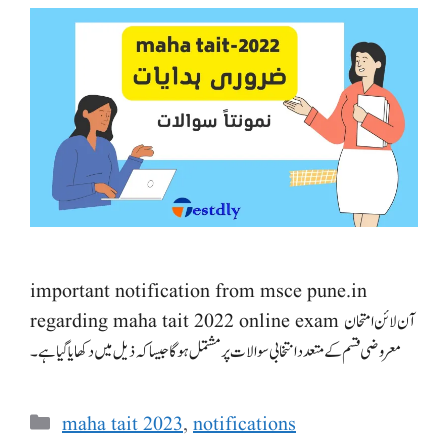
important notification from msce pune.in
regarding maha tait 2022 online exam آن لائن امتحان
معروضی قسم کے متعدد انتخابی سوالات پر مشتمل ہوگا جیسا کہ ذیل میں دکھایا گیا ہے۔
Categories
maha tait 2023
,
notifications