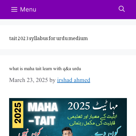
Skip
Menu
to
content
tait 2023 syllabus for urdu medium
what is maha tait learn with q&a urdu
March 23, 2025
by
irshad ahmed