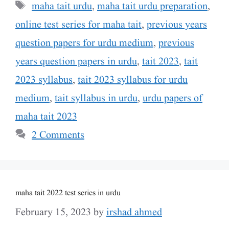
Tags
maha tait urdu
,
maha tait urdu preparation
,
online test series for maha tait
,
previous years
question papers for urdu medium
,
previous
years question papers in urdu
,
tait 2023
,
tait
2023 syllabus
,
tait 2023 syllabus for urdu
medium
,
tait syllabus in urdu
,
urdu papers of
maha tait 2023
2 Comments
maha tait 2022 test series in urdu
February 15, 2023
by
irshad ahmed