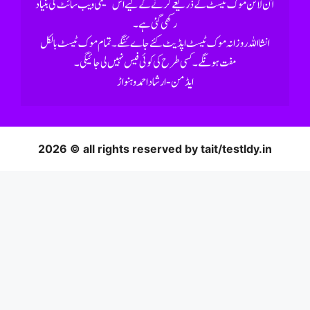
رکھی گئی ہے۔
2026 © all rights reserved by tait/testldy.in