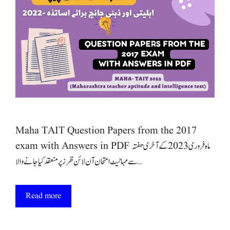
Maha TAIT Question Papers from the 2017
exam with Answers in PDF ماہ فروری 2023 کے آخری ھفتہ
سے مہا ٹیٹ امتحان آن لائن ظرز پر منعقد کیا جانے والا …
Read more