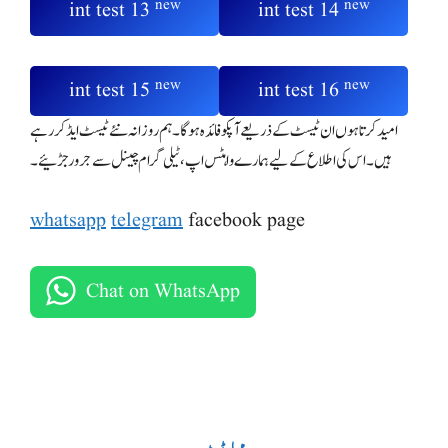
new
new
int test 13
int test 14
new
new
int test 15
int test 16
امید کرتا ہوں ان ٹیسٹ کے ذریعے آپکو فائدہ ہوگا۔ ہم روزانہ نئے ٹیسٹ ایڈ کر رہے
ہیں۔ اس کی اطلاع کے لیے ہمارے واہٹس اپ ، ٹیلی گرام چینل سے جرور جڑئیے۔
whatsapp
telegram
facebook page
Chat on WhatsApp