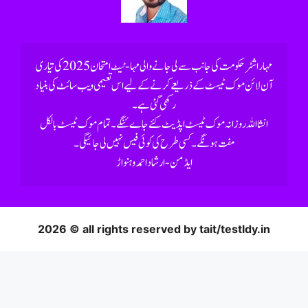
رکھی گئی ہے۔
2026 © all rights reserved by tait/testldy.in