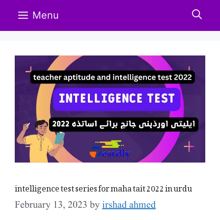
Skip
Menu
to
content
intelligence test series for maha tait 2022 in urdu
February 13, 2023
by
irshad ahmed