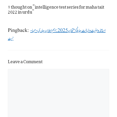
1 thought on “intelligence test series for maha tait
2022 in urdu”
Pingback:
اساتذہ اہلیت و ذہانت جانچ امتحان 2025: اہم اعلان جاری - مہا-
ٹیٹ
Leave a Comment
Comment