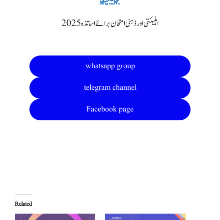
مہا-ٹیٹ
2025اہلیئتی اور ذہنی امتحان برائے اساتذہ
whatsapp group
telegram channel
Facebook page
Related