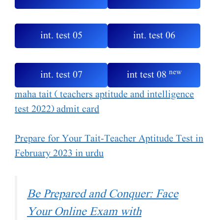
int. test 05
int. test 06
new
int. test 07
int test 08
maha tait ( teachers aptitude and intelligence
test 2022) admit card
Prepare for Your Tait-Teacher Aptitude Test in
February 2023 in urdu
Be Prepared and Conquer: Face
Your Online Exam with