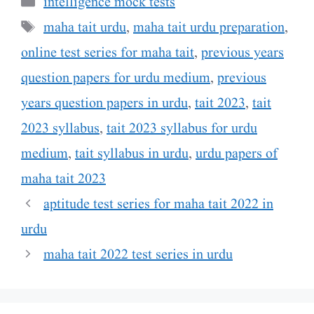
Categories
intelligence mock tests
Tags
maha tait urdu
,
maha tait urdu preparation
,
online test series for maha tait
,
previous years
question papers for urdu medium
,
previous
years question papers in urdu
,
tait 2023
,
tait
2023 syllabus
,
tait 2023 syllabus for urdu
medium
,
tait syllabus in urdu
,
urdu papers of
maha tait 2023
aptitude test series for maha tait 2022 in
urdu
maha tait 2022 test series in urdu