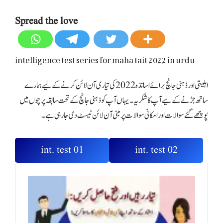
Spread the love
intelligence test series for maha tait 2022 in urdu
اہلیتی اورذہنی جانچ برائے اساتذہ 2022 کی تیاری آن لائن کرنے کے لیے ہمارے
ساتھ جڑنے کے لیے آپ کا شکریہ ۔ یہاں آپ کو ذہنی جانچ کے تحت سابقہ پرچوں میں
پوچھے گئے سوالات اور امکانی سوالات پر مبنی آن لائن ٹیسٹ دی جارہی ہے۔
int. test 01
int. test 02